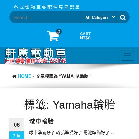
Skip
各 式 電 動 車 零 配 件 專 區 選 單
to
the
content
0
CART
NT$0
Toggl
navig
HOME
» 文章標籤為 “YAMAHA輪胎”
標籤:
Yamaha輪胎
球車輪胎
06
球車準備好了 輪胎準備好了 電池準備好了…
7 月