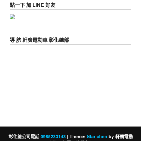
點一下 加 LINE 好友
導 航 軒廣電動車 彰化總部
彰化總公司電話
0985233143
|
Theme:
Star chen
by 軒廣電動