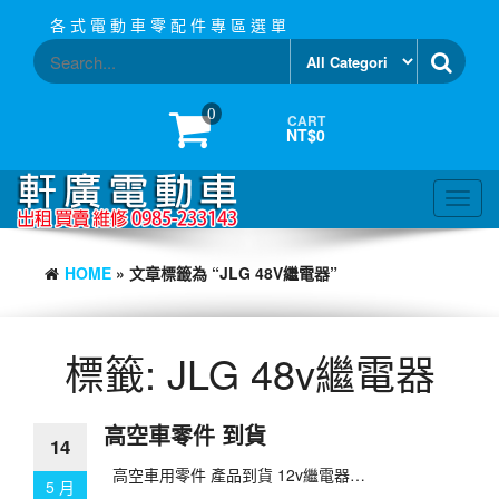
Skip
各 式 電 動 車 零 配 件 專 區 選 單
to
the
content
0
CART
NT$0
Toggl
navig
HOME
» 文章標籤為 “JLG 48V繼電器”
標籤:
JLG 48v繼電器
高空車零件 到貨
14
高空車用零件 產品到貨 12v繼電器…
5 月