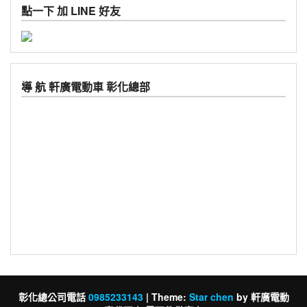
點一下 加 LINE 好友
導 航 軒廣電動車 彰化總部
彰化總公司電話
0985233143
|
Theme:
Star chen
by 軒廣電動