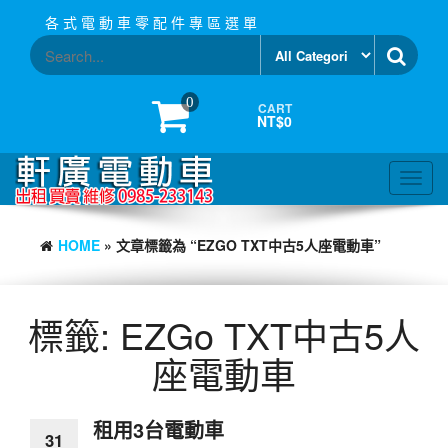
Skip
各 式 電 動 車 零 配 件 專 區 選 單
to
the
content
0
CART
NT$0
Toggl
navig
HOME
» 文章標籤為 “EZGO TXT中古5人座電動車”
標籤:
EZGo TXT中古5人
座電動車
租用3台電動車
31