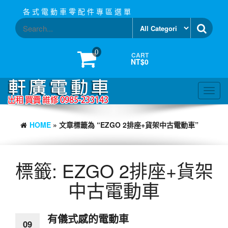
Skip
各 式 電 動 車 零 配 件 專 區 選 單
to
the
content
0
CART
NT$0
Toggl
navig
HOME
» 文章標籤為 “EZGO 2排座+貨架中古電動車”
標籤:
EZGO 2排座+貨架
中古電動車
有儀式感的電動車
09