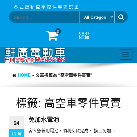
Skip
各 式 電 動 車 零 配 件 專 區 選 單
to
the
content
0
CART
NT$0
Toggl
navig
HOME
» 文章標籤為 “高空車零件買賣”
標籤:
高空車零件買賣
免加水電池
24
客人急著用電池，順利交貨完成， 換上免加…
10 月