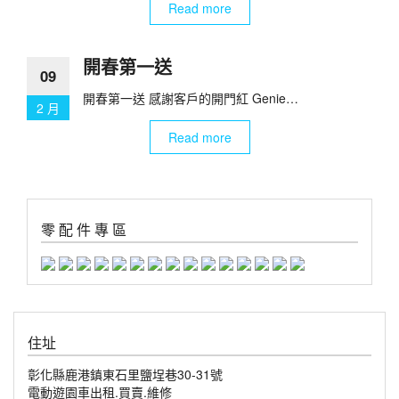
Read more
開春第一送
09
開春第一送 感謝客戶的開門紅 Genie…
2 月
Read more
零 配 件 專 區
住址
彰化縣鹿港鎮東石里鹽埕巷30-31號
電動遊園車出租.買賣.維修