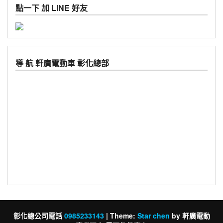
點一下 加 LINE 好友
導 航 軒廣電動車 彰化總部
彰化總公司電話
0985233143
|
Theme:
Star chen
by 軒廣電動