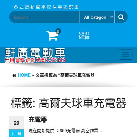
Skip
各 式 電 動 車 零 配 件 專 區 選 單
to
the
content
0
CART
NT$0
Toggl
navig
HOME
» 文章標籤為 “高爾夫球車充電器”
標籤:
高爾夫球車充電器
充電器
29
現在開始提供 IC650充電器 高空作業…
11 月