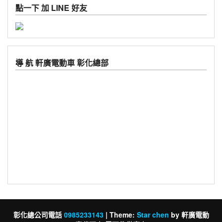
點一下 加 LINE 好友
導 航 軒廣電動車 彰化總部
彰化總公司電話
0985233143
|
Theme:
Star chen
by 軒廣電動