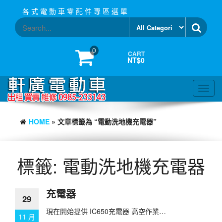
Skip
各 式 電 動 車 零 配 件 專 區 選 單
to
the
content
0
CART
NT$0
Toggl
navig
HOME
» 文章標籤為 “電動洗地機充電器”
標籤:
電動洗地機充電器
充電器
29
現在開始提供 IC650充電器 高空作業…
11 月