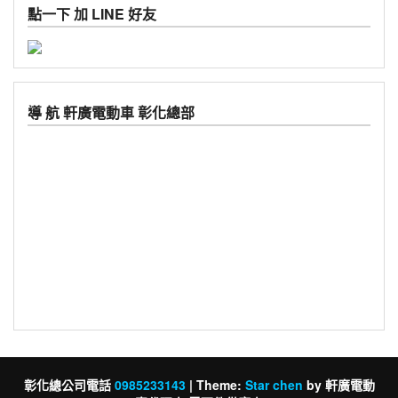
點一下 加 LINE 好友
導 航 軒廣電動車 彰化總部
彰化總公司電話
0985233143
|
Theme:
Star chen
by 軒廣電動