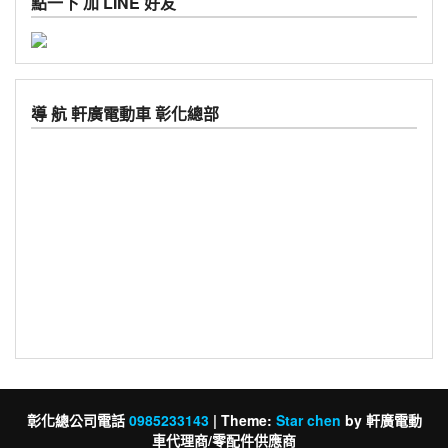
點一下 加 LINE 好友
導 航 軒廣電動車 彰化總部
彰化總公司電話
0985233143
|
Theme:
Star chen
by 軒廣電動
車代理商/零配件供應商