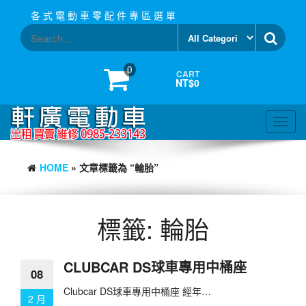
Skip
各 式 電 動 車 零 配 件 專 區 選 單
to
the
content
0
CART
NT$0
Toggl
navig
HOME
» 文章標籤為 “輪胎”
標籤:
輪胎
CLUBCAR DS球車專用中桶座
08
Clubcar DS球車專用中桶座 經年…
2 月