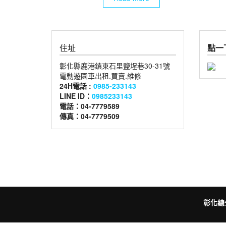
住址
點一下
彰化縣鹿港鎮東石里鹽埕巷30-31號
電動遊園車出租.買賣.維修
24H電話 :
0985-233143
LINE ID：
0985233143
電話：04-7779589
傳真：04-7779509
彰化總