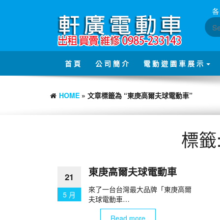
Skip
各
to
the
content
首 頁
公 司 簡 介
電 動 遊 園 車 展 示
HOME
» 文章標籤為 “東庚高爾夫球電動車”
標籤
東庚高爾夫球電動車
21
來了一台台灣最大品牌「東庚高爾
5 月
夫球電動車…
Read more