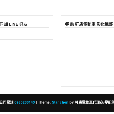
 加 LINE 好友
導 航 軒廣電動車 彰化總部
公司電話
0985233143
|
Theme:
Star chen
by 軒廣電動車代理商/零配