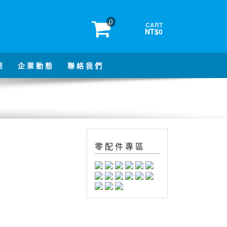
0
CART
NT$0
型
企 業 動 態
聯 絡 我 們
零 配 件 專 區