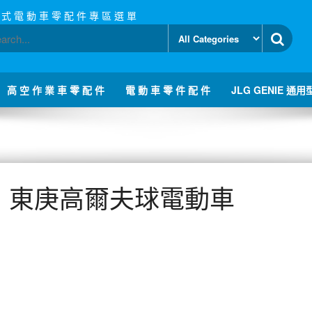
 式 電 動 車 零 配 件 專 區 選 單
高 空 作 業 車 零 配 件
電 動 車 零 件 配 件
JLG GENIE 通用
:
東庚高爾夫球電動車