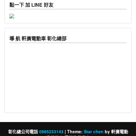
點一下 加 LINE 好友
導 航 軒廣電動車 彰化總部
彰化總公司電話
0985233143
|
Theme:
Star chen
by 軒廣電動