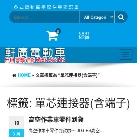
Skip
各 式 電 動 車 零 配 件 專 區 選 單
to
the
content
0
CART
NT$0
Toggl
navig
HOME
» 文章標籤為 “單芯連接器(含端子)”
標籤:
單芯連接器(含端子)
高空作業車零件到貨
19
高空作業車零件到貨啦～ JLG ES高空…
3 月