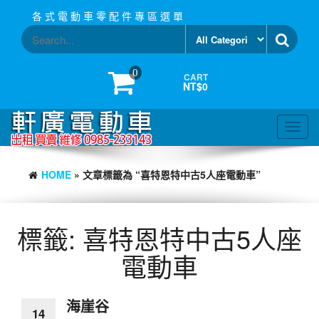
Skip
各 式 電 動 車 零 配 件 專 區 選 單
to
the
content
0
CART
NT$0
Toggl
navig
HOME
» 文章標籤為 “喜特恩特中古5人座電動車”
標籤:
喜特恩特中古5人座
電動車
海崖谷
14