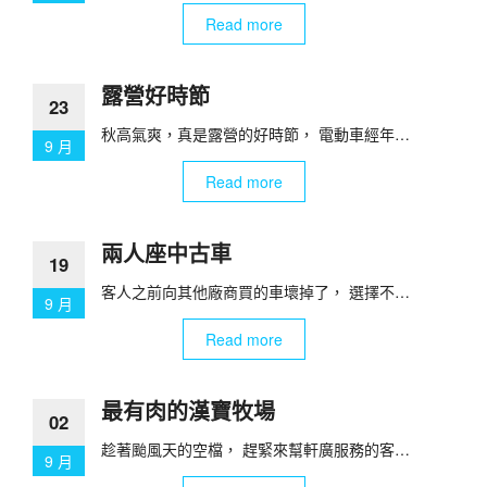
Read more
露營好時節
23
秋高氣爽，真是露營的好時節， 電動車經年…
9 月
Read more
兩人座中古車
19
客人之前向其他廠商買的車壞掉了， 選擇不…
9 月
Read more
最有肉的漢寶牧場
02
趁著颱風天的空檔， 趕緊來幫軒廣服務的客…
9 月