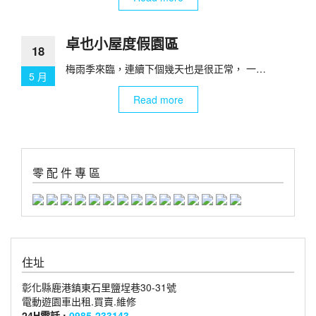
卓也小屋度假園區
18
梅雨季來臨，連續下個幾天也是很正常， 一…
5 月
Read more
零 配 件 專 區
住址
彰化縣鹿港鎮東石里鹽埕巷30-31號
電動遊園車出租.買賣.維修
24H電話 :
0985-233143