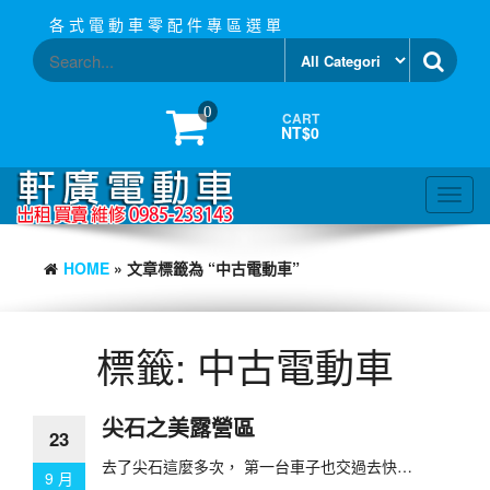
Skip
各 式 電 動 車 零 配 件 專 區 選 單
to
the
content
0
CART
NT$0
Toggl
navig
HOME
» 文章標籤為 “中古電動車”
標籤:
中古電動車
尖石之美露營區
23
去了尖石這麼多次， 第一台車子也交過去快…
9 月