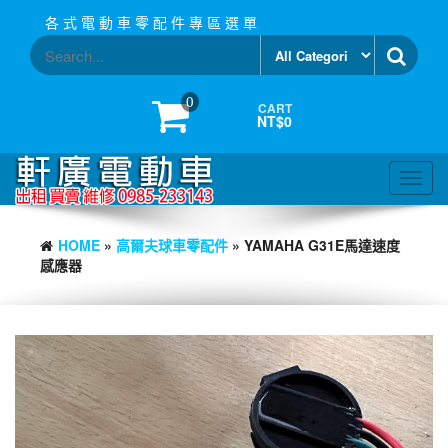
Skip
各 式 電 動 車 零 配 件 專 區 選 單
to
the
content
0
CART
NT$0
Toggl
navig
HOME
»
高爾夫球車零配件
» YAMAHA G31E馬達速度
感應器