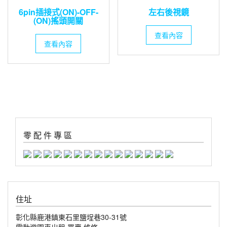
6pin插接式(ON)-OFF-
左右後視鏡
(ON)搖頭開關
查看內容
查看內容
零 配 件 專 區
住址
彰化縣鹿港鎮東石里鹽埕巷30-31號
電動遊園車出租.買賣.維修