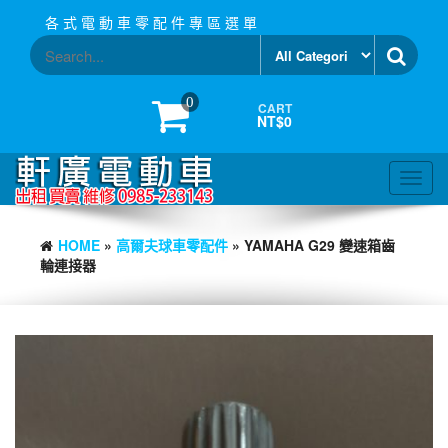
Skip
各 式 電 動 車 零 配 件 專 區 選 單
to
the
content
0
CART
NT$0
Toggl
navig
HOME
»
高爾夫球車零配件
» YAMAHA G29 變速箱齒
輪連接器