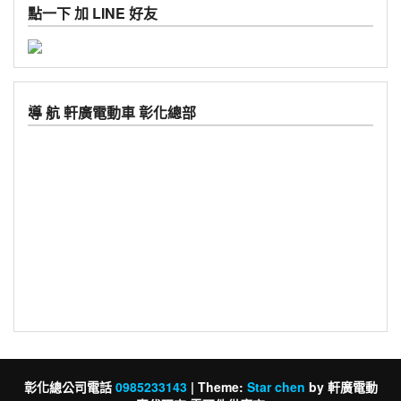
點一下 加 LINE 好友
導 航 軒廣電動車 彰化總部
彰化總公司電話
0985233143
|
Theme:
Star chen
by 軒廣電動