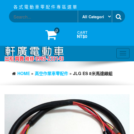
Skip
各 式 電 動 車 零 配 件 專 區 選 單
to
the
content
0
CART
NT$0
Toggl
navig
HOME
»
高空作業車零配件
» JLG ES 8米馬達線組