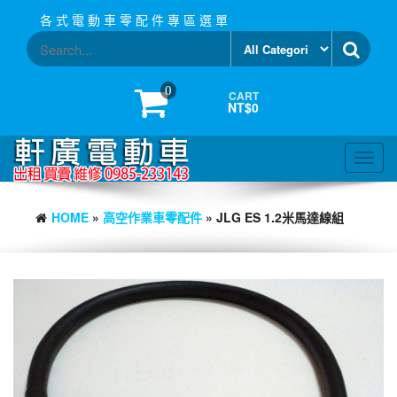
Skip
各 式 電 動 車 零 配 件 專 區 選 單
to
the
content
0
CART
NT$0
Toggl
navig
HOME
»
高空作業車零配件
» JLG ES 1.2米馬達線組