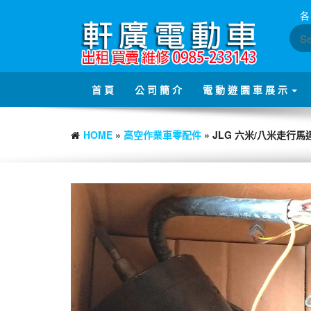
Skip
各
to
the
content
首 頁
公 司 簡 介
電 動 遊 園 車 展 示
HOME
»
高空作業車零配件
» JLG 六米/八米走行馬