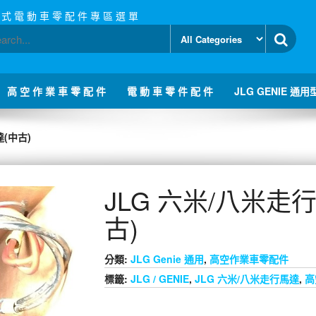
 式 電 動 車 零 配 件 專 區 選 單
高 空 作 業 車 零 配 件
電 動 車 零 件 配 件
JLG GENIE 通用
達(中古)
JLG 六米/八米走
古)
分類:
JLG Genie 通用
,
高空作業車零配件
標籤:
JLG / GENIE
,
JLG 六米/八米走行馬達
,
高