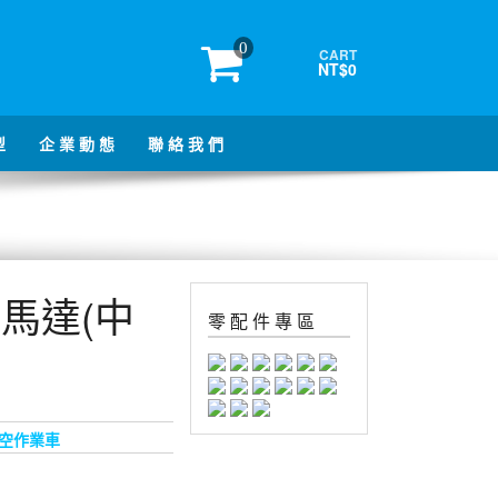
0
CART
NT$0
型
企 業 動 態
聯 絡 我 們
行馬達(中
零 配 件 專 區
空作業車