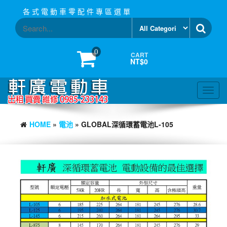
Skip
各 式 電 動 車 零 配 件 專 區 選 單
to
the
content
0
CART
NT$0
Toggl
navig
HOME
»
電池
» GLOBAL深循環蓄電池L-105