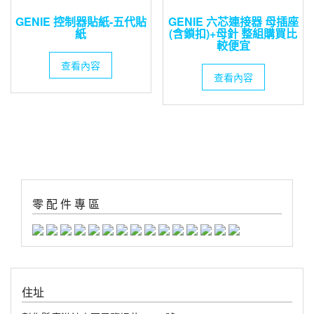
GENIE 控制器貼紙-五代貼
GENIE 六芯連接器 母插座
紙
(含鎖扣)+母針 整組購買比
較便宜
查看內容
查看內容
零 配 件 專 區
住址