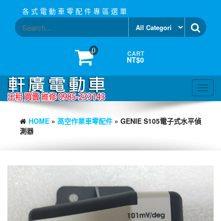
Skip
各 式 電 動 車 零 配 件 專 區 選 單
to
the
content
0
CART
NT$0
Toggl
navig
HOME
»
高空作業車零配件
» GENIE S105電子式水平偵
測器