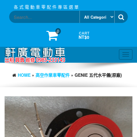
Skip
各 式 電 動 車 零 配 件 專 區 選 單
to
the
content
0
CART
NT$0
Toggl
navig
HOME
»
高空作業車零配件
» GENIE 五代水平儀(原廠)