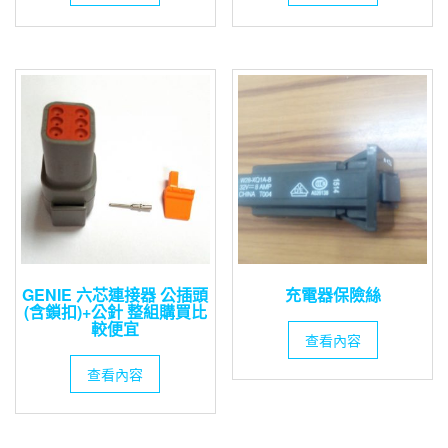
GENIE 六芯連接器 公插頭
充電器保險絲
(含鎖扣)+公針 整組購買比
較便宜
查看內容
查看內容