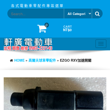
Skip
各 式 電 動 車 零 配 件 專 區 選 單
to
the
content
0
CART
NT$0
Toggl
navig
HOME
»
高爾夫球車零配件
» EZGO RXV加速開關