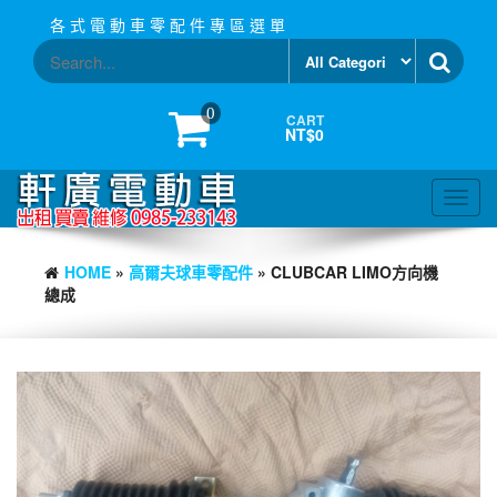
Skip
各 式 電 動 車 零 配 件 專 區 選 單
to
the
content
0
CART
NT$0
Toggl
navig
HOME
»
高爾夫球車零配件
» CLUBCAR LIMO方向機
總成