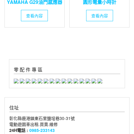
YAMAHA G29油門感應器
圓形電量小時計
查看內容
查看內容
零 配 件 專 區
住址
彰化縣鹿港鎮東石里鹽埕巷30-31號
電動遊園車出租.買賣.維修
24H電話 :
0985-233143