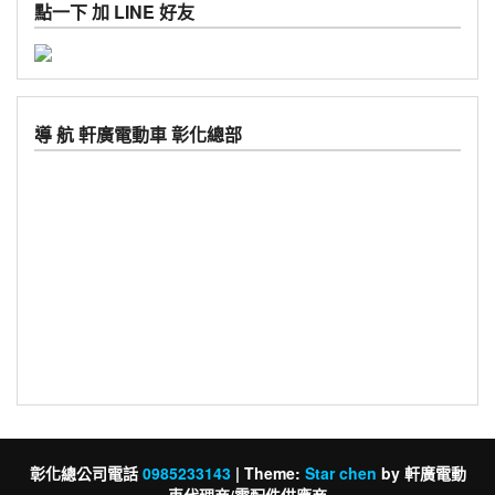
點一下 加 LINE 好友
導 航 軒廣電動車 彰化總部
彰化總公司電話
0985233143
|
Theme:
Star chen
by 軒廣電動
車代理商/零配件供應商