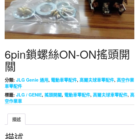
6pin鎖螺絲ON-ON搖頭開
關
分類:
JLG Genie 通用
,
電動車零配件
,
高爾夫球車零配件
,
高空作業
車零配件
標籤:
JLG / GENIE
,
搖頭開關
,
電動車零配件
,
高爾夫球車零配件
,
高
空作業車
描述
描述