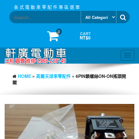
Skip
各 式 電 動 車 零 配 件 專 區 選 單
to
the
content
0
CART
NT$0
Toggl
navig
HOME
»
高爾夫球車零配件
» 6PIN鎖螺絲ON-ON搖頭開
關