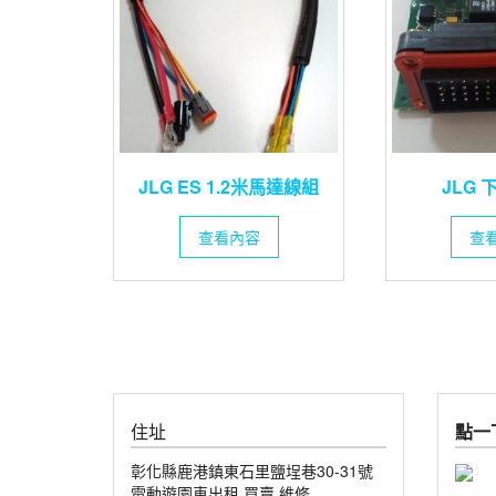
JLG ES 1.2米馬達線組
JLG 
查看內容
查
住址
點一下
彰化縣鹿港鎮東石里鹽埕巷30-31號
電動遊園車出租.買賣.維修