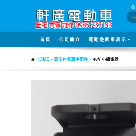
Skip
各
to
the
content
首 頁
公 司 簡 介
電 動 遊 園 車 展 示
HOME
»
高空作業車零配件
» 48V 小繼電器