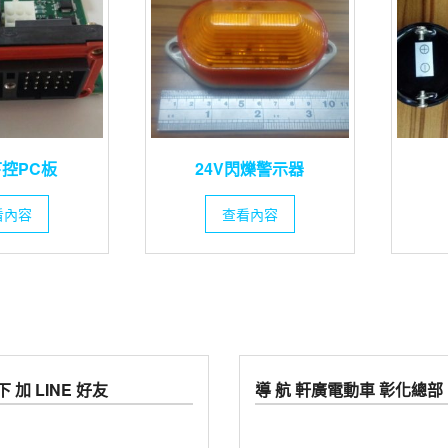
下控PC板
24V閃爍警示器
看內容
查看內容
 加 LINE 好友
導 航 軒廣電動車 彰化總部