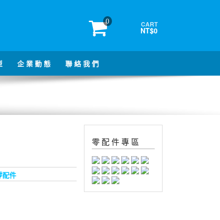
0
CART
NT$0
型
企 業 動 態
聯 絡 我 們
零 配 件 專 區
零配件