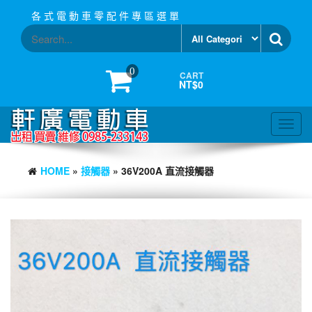
Skip
各 式 電 動 車 零 配 件 專 區 選 單
to
the
content
0
CART
NT$0
Toggl
navig
HOME
»
接觸器
» 36V200A 直流接觸器