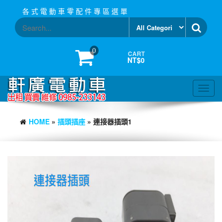
Skip
各 式 電 動 車 零 配 件 專 區 選 單
to
the
content
0
CART
NT$0
Toggl
navig
HOME
»
插頭插座
» 連接器插頭1