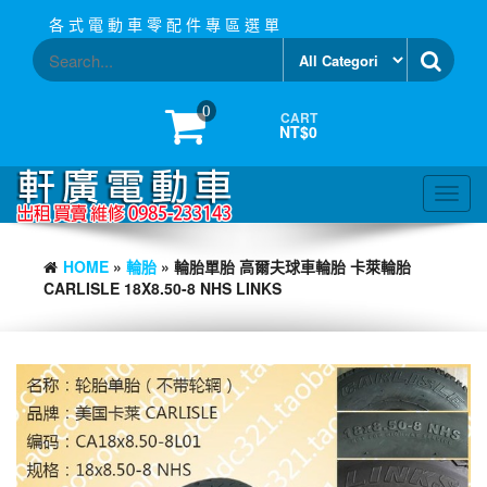
Skip
各 式 電 動 車 零 配 件 專 區 選 單
to
the
content
0
CART
NT$0
Toggl
navig
HOME
»
輪胎
» 輪胎單胎 高爾夫球車輪胎 卡萊輪胎
CARLISLE 18X8.50-8 NHS LINKS