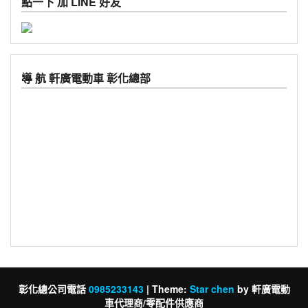
點一下 加 LINE 好友
導 航 軒廣電動車 彰化總部
彰化總公司電話
0985233143
|
Theme:
Star chen
by 軒廣電動
車代理商/零配件供應商