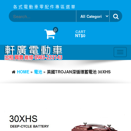
Skip
各 式 電 動 車 零 配 件 專 區 選 單
to
the
content
0
CART
NT$0
Toggl
navig
HOME
»
電池
» 美國TROJAN深循環蓄電池 30XHS