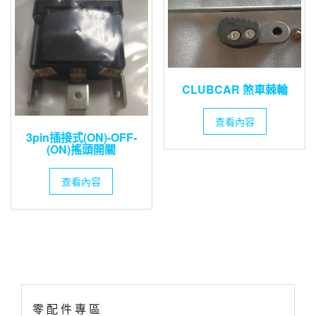
CLUBCAR 煞車棘輪
查看內容
3pin插接式(ON)-OFF-
(ON)搖頭開關
查看內容
零 配 件 專 區