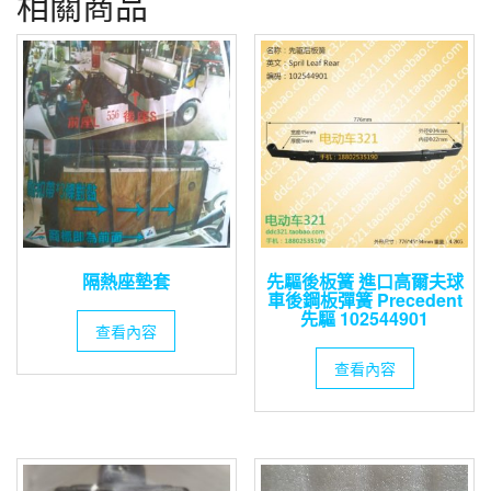
相關商品
隔熱座墊套
先驅後板簧 進口高爾夫球
車後鋼板彈簧 Precedent
先驅 102544901
查看內容
查看內容