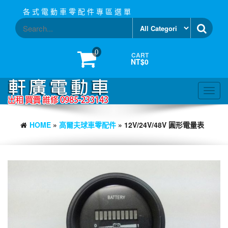
Skip
各 式 電 動 車 零 配 件 專 區 選 單
to
the
content
0
CART
NT$0
Toggl
navig
HOME
»
高爾夫球車零配件
» 12V/24V/48V 圓形電量表