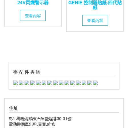
24V閃爍警示器
GENIE 控制器貼紙-四代貼
紙
查看內容
查看內容
零 配 件 專 區
住址
彰化縣鹿港鎮東石里鹽埕巷30-31號
電動遊園車出租.買賣.維修