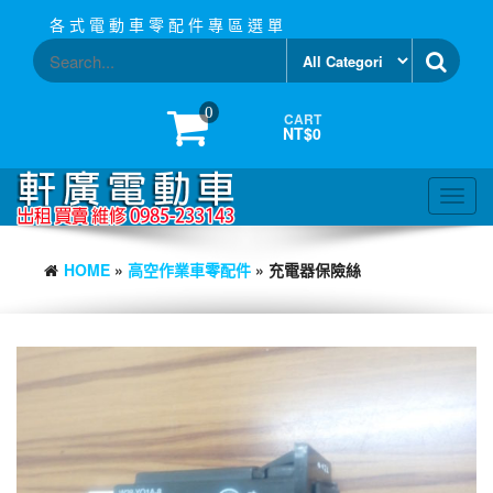
Skip
各 式 電 動 車 零 配 件 專 區 選 單
to
the
content
0
CART
NT$0
Toggl
navig
HOME
»
高空作業車零配件
» 充電器保險絲