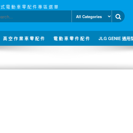
 式 電 動 車 零 配 件 專 區 選 單
高 空 作 業 車 零 配 件
電 動 車 零 件 配 件
JLG GENIE 通用