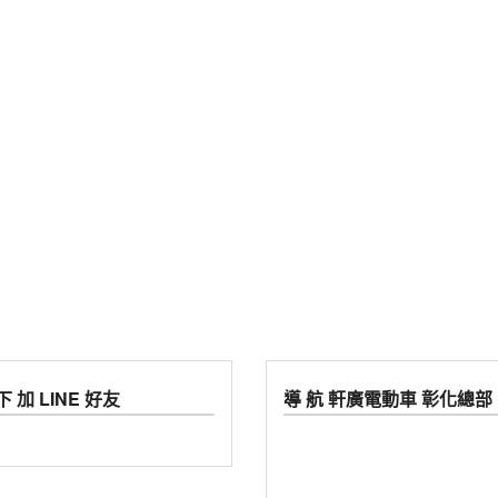
 加 LINE 好友
導 航 軒廣電動車 彰化總部