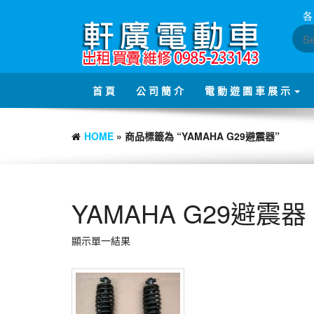
Skip
各
to
the
content
首 頁
公 司 簡 介
電 動 遊 園 車 展 示
HOME
» 商品標籤為 “YAMAHA G29避震器”
YAMAHA G29避震器
顯示單一結果