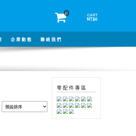
0
CART
NT$0
型
企 業 動 態
聯 絡 我 們
零 配 件 專 區