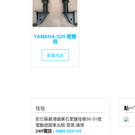
YAMAHA G29 避震
器
查看內容
住址
點一下
彰化縣鹿港鎮東石里鹽埕巷30-31號
電動遊園車出租.買賣.維修
24H電話 :
0985-233143