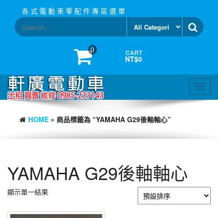
Skip
各 式 電 動 車 零 配 件 專 區 選 單
to
the
content
0
CART
NT$0
Toggl
navig
HOME
» 商品標籤為 “YAMAHA G29後軸軸心”
YAMAHA G29後軸軸心
顯示單一結果