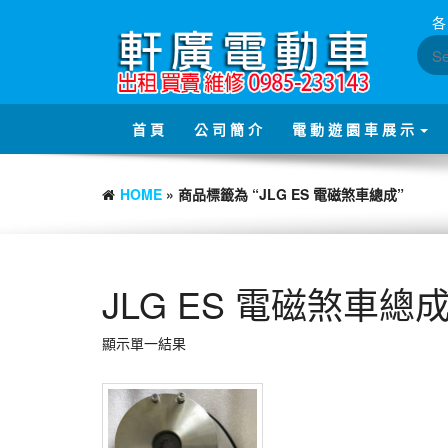
Skip
各
to
the
content
首 頁
公 司 簡 介
電 動 遊 園 車 展 示
HOME
» 商品標籤為 “JLG ES 電磁煞車總成”
JLG ES 電磁煞車總
顯示單一結果