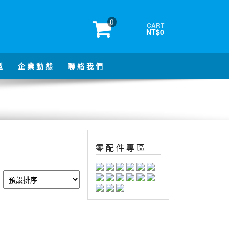
0
CART
NT$0
型
企 業 動 態
聯 絡 我 們
零 配 件 專 區