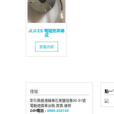
JLG ES 電磁煞車總
成
查看內容
住址
點一下
彰化縣鹿港鎮東石里鹽埕巷30-31號
電動遊園車出租.買賣.維修
24H電話 :
0985-233143