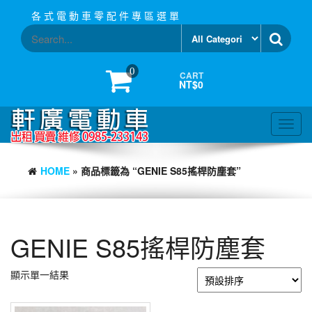
Skip
各 式 電 動 車 零 配 件 專 區 選 單
to
the
content
0
CART
NT$0
Toggl
navig
HOME
» 商品標籤為 “GENIE S85搖桿防塵套”
GENIE S85搖桿防塵套
顯示單一結果