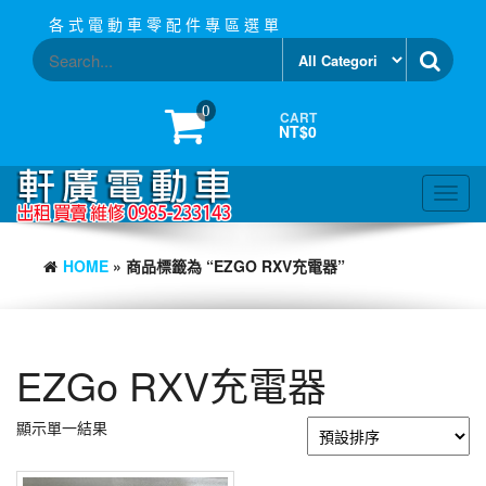
Skip
各 式 電 動 車 零 配 件 專 區 選 單
to
the
content
0
CART
NT$0
Toggl
navig
HOME
» 商品標籤為 “EZGO RXV充電器”
EZGo RXV充電器
顯示單一結果