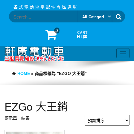
Skip
各 式 電 動 車 零 配 件 專 區 選 單
to
the
content
0
CART
NT$0
Toggl
navig
HOME
» 商品標籤為 “EZGO 大王銷”
EZGo 大王銷
顯示單一結果