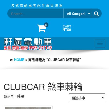
Skip
各 式 電 動 車 零 配 件 專 區 選 單
to
the
content
0
CART
NT$0
Toggl
navig
HOME
» 商品標籤為 “CLUBCAR 煞車棘輪”
CLUBCAR 煞車棘輪
顯示單一結果