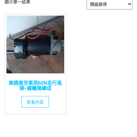
顯示單一結果
美通高空車用60N走行馬
達+齒輪箱總成
查看內容