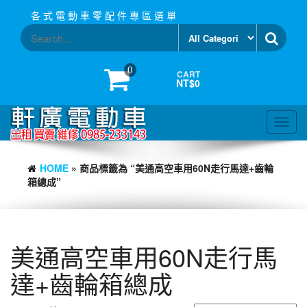
Skip
各 式 電 動 車 零 配 件 專 區 選 單
to
the
content
0
CART
NT$0
Toggl
navig
HOME
» 商品標籤為 “美通高空車用60N走行馬達+齒輪
箱總成”
美通高空車用60N走行馬
達+齒輪箱總成