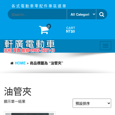
Skip
各 式 電 動 車 零 配 件 專 區 選 單
to
the
content
0
CART
NT$0
Toggl
navig
HOME
» 商品標籤為 “油管夾”
油管夾
顯示單一結果