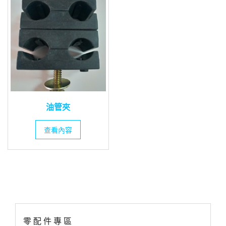
油管夾
查看內容
零 配 件 專 區