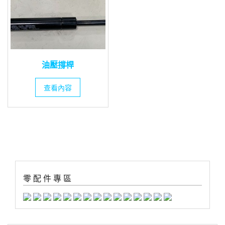
油壓撐桿
查看內容
零 配 件 專 區