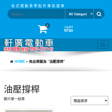
Skip
各 式 電 動 車 零 配 件 專 區 選 單
to
the
content
0
CART
NT$0
Toggl
navig
HOME
» 商品標籤為 “油壓撐桿”
油壓撐桿
顯示單一結果