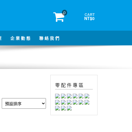
0
CART
NT$0
型
企 業 動 態
聯 絡 我 們
零 配 件 專 區