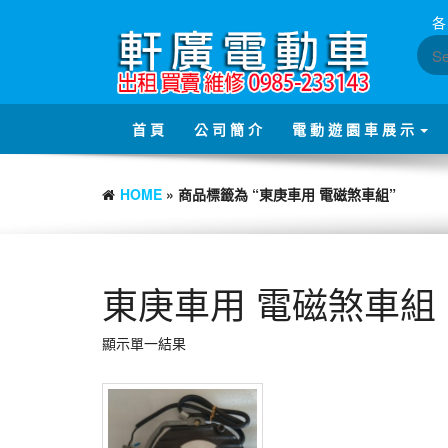
Skip
各
to
the
content
首 頁
公 司 簡 介
電 動 遊 園 車 展 示
HOME
» 商品標籤為 “東庚車用 電磁煞車組”
東庚車用 電磁煞車組
顯示單一結果