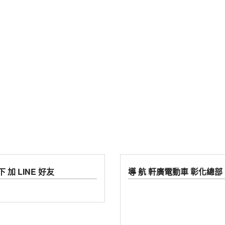
 加 LINE 好友
導 航 軒廣電動車 彰化總部