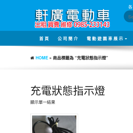
Skip
各
to
the
content
首 頁
公 司 簡 介
電 動 遊 園 車 展 示
HOME
» 商品標籤為 “充電狀態指示燈”
充電狀態指示燈
顯示單一結果