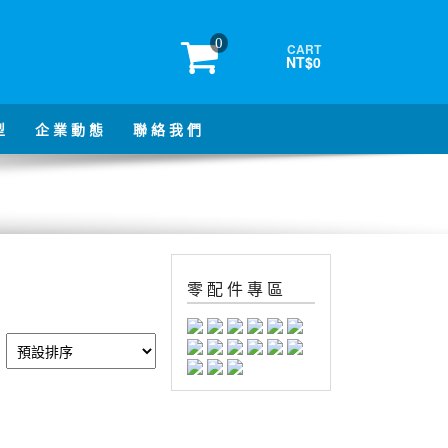
0
CART
NT$0
型
企 業 動 態
聯 絡 我 們
零 配 件 專 區