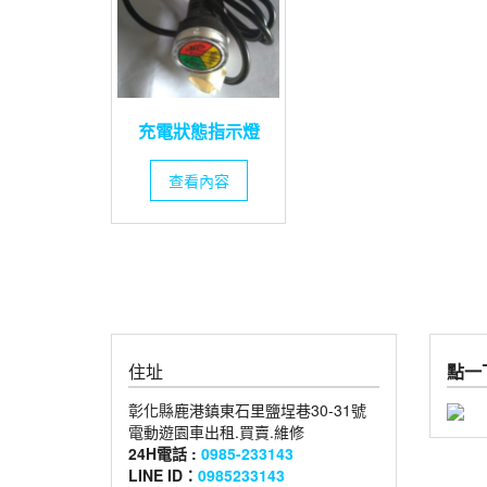
充電狀態指示燈
查看內容
住址
點一下
彰化縣鹿港鎮東石里鹽埕巷30-31號
電動遊園車出租.買賣.維修
24H電話 :
0985-233143
LINE ID：
0985233143