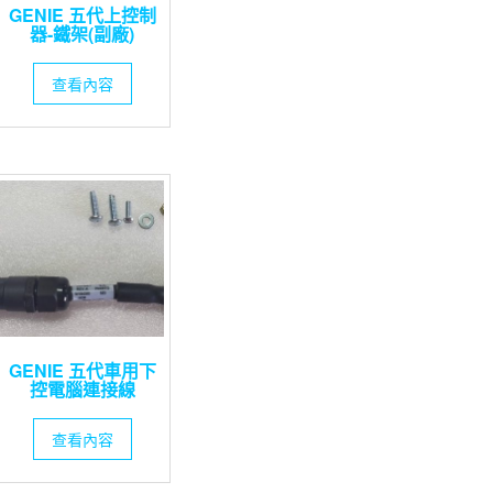
GENIE 五代上控制
器-鐵架(副廠)
查看內容
GENIE 五代車用下
控電腦連接線
查看內容