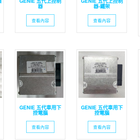
塵
GENIE 五代上控制
GENIE 五代上控制
器
器-鐵架
查看內容
查看內容
GENIE 五代車用下
GENIE 五代車用下
控電腦
控電腦
查看內容
查看內容