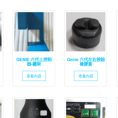
GENIE 六代上控制
Genie 六代左右按鈕
器-鐵架
橡膠套
查看內容
查看內容