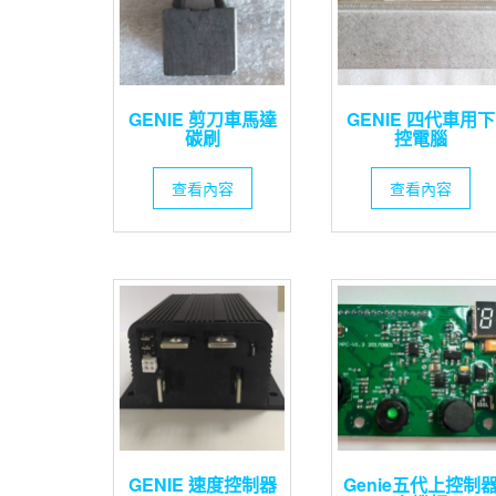
GENIE 剪刀車馬達
GENIE 四代車用下
碳刷
控電腦
查看內容
查看內容
GENIE 速度控制器
Genie五代上控制