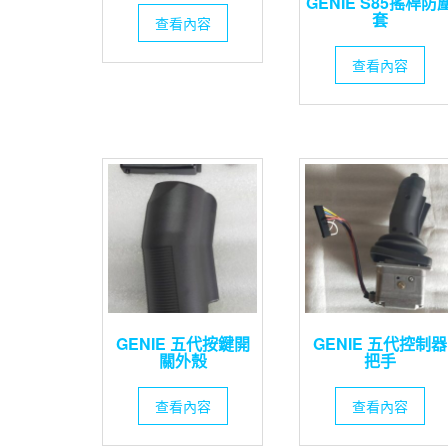
GENIE S85搖桿防
套
查看內容
查看內容
GENIE 五代按鍵開
GENIE 五代控制器
關外殼
把手
查看內容
查看內容