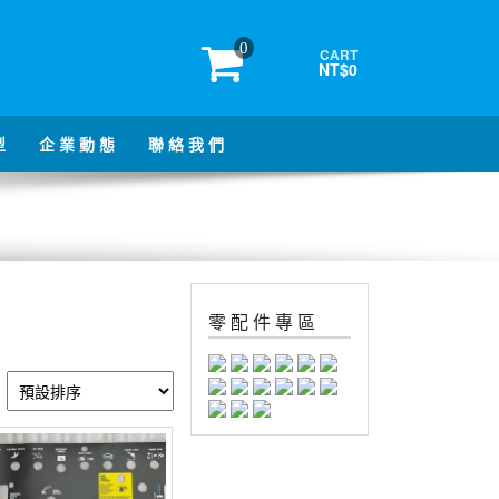
0
CART
NT$0
型
企 業 動 態
聯 絡 我 們
零 配 件 專 區