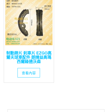
制動蹄片 刹車片 EZGO高
爾夫球車配件 朗晴益高瑪
西爾綠通沃森
查看內容