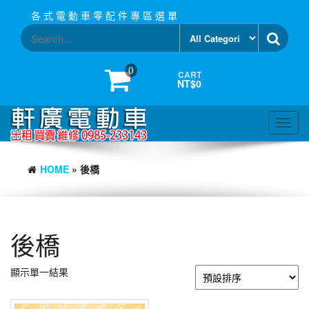
Skip
各 式 電 動 車 零 配 件 專 區 選 單
to
the
content
0
CART
NT$0
Toggl
navig
HOME
» 後橋
後橋
顯示單一結果