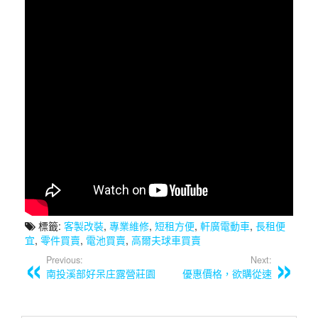
標籤:
客製改裝
,
專業維修
,
短租方便
,
軒廣電動車
,
長租便
宜
,
零件買賣
,
電池買賣
,
高爾夫球車買賣
Previous:
Next:
南投溪部好呆庄露營莊園
優惠價格，欲購從速