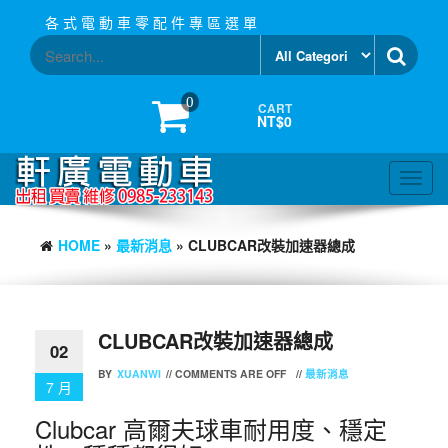
Skip
各 式 電 動 車 零 配 件 專 區 選 單
to
the
content
0
CART
NT$0
Toggl
navig
HOME
»
最新消息
» CLUBCAR改裝加速器總成
CLUBCAR改裝加速器總成
02
BY
XUANWI
//
COMMENTS ARE OFF
//
最新消息
7 月
Clubcar 高爾夫球車耐用度、穩定