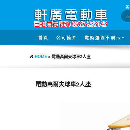
Skip
各
to
the
content
首 頁
公 司 簡 介
電 動 遊 園 車 展 示
HOME
» 電動高爾夫球車2人座
電動高爾夫球車2人座