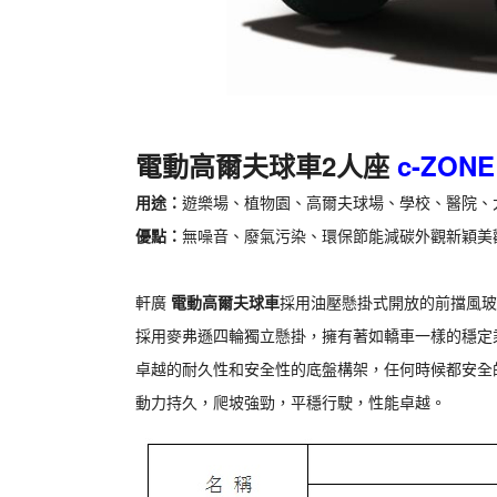
電動高爾夫球車2人座
c-ZONE 
用途：
遊樂場、植物園、高爾夫球場、學校、醫院、
優點：
無噪音、廢氣污染、環保節能減碳外觀新穎美
軒廣
電動高爾夫球車
採用油壓懸掛式開放的前擋風玻
採用麥弗遜四輪獨立懸掛，擁有著如轎車一樣的穩定
卓越的耐久性和安全性的底盤構架，任何時候都安全
動力持久，爬坡強勁，平穩行駛，性能卓越。