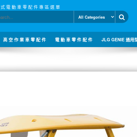
 式 電 動 車 零 配 件 專 區 選 單
高 空 作 業 車 零 配 件
電 動 車 零 件 配 件
JLG GENIE 通用