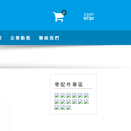
0
CART
NT$0
型
企 業 動 態
聯 絡 我 們
零 配 件 專 區