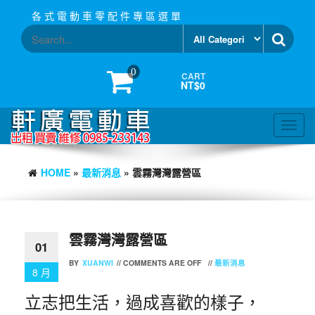
Skip
各 式 電 動 車 零 配 件 專 區 選 單
to
the
content
0
CART
NT$0
Toggl
navig
HOME
»
最新消息
» 雲霧灣灣露營區
雲霧灣灣露營區
01
BY
XUANWI
//
COMMENTS ARE OFF
//
最新消息
8 月
立志把生活，過成喜歡的樣子，