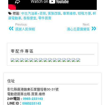
標籤:
中古汽油車+貨架
,
客製改裝
,
專業維修
,
短租方便
,
軒
廣電動車
,
長租便宜
,
零件買賣
Previous:
Next:
感謝人民保姆
清心忘憂露營區
零 配 件 專 區
住址
彰化縣鹿港鎮東石里鹽埕巷30-31號
電動遊園車出租.買賣.維修
24H電話 :
0985-233143
LINE ID：
0985233143