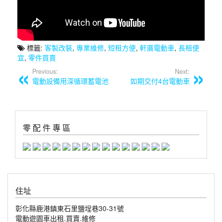
標籤:
客製改裝
,
專業維修
,
短租方便
,
軒廣電動車
,
長租便
宜
,
零件買賣
Previous:
Next:
電動設備用深循環蓄電池
如期交付4台電動車
零 配 件 專 區
住址
彰化縣鹿港鎮東石里鹽埕巷30-31號
電動遊園車出租.買賣.維修