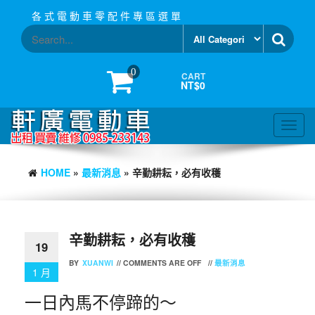
Skip
各 式 電 動 車 零 配 件 專 區 選 單
to
the
content
0
CART
NT$0
Toggl
navig
HOME
»
最新消息
» 辛勤耕耘，必有收穫
辛勤耕耘，必有收穫
19
BY
XUANWI
//
COMMENTS ARE OFF
//
最新消息
1 月
一日內馬不停蹄的～