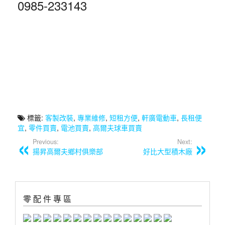
0985-233143
標籤:
客製改裝
,
專業維修
,
短租方便
,
軒廣電動車
,
長租便
宜
,
零件買賣
,
電池買賣
,
高爾夫球車買賣
Previous:
Next:
揚昇高爾夫鄉村俱樂部
好比大型積木廠
零 配 件 專 區