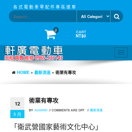
Skip
各 式 電 動 車 零 配 件 專 區 選 單
to
the
content
0
CART
NT$0
Toggl
navig
HOME
»
最新消息
» 術業有專攻
術業有專攻
12
BY
XUANWI
//
COMMENTS ARE OFF
//
最新消息
5 月
「衛武營國家藝術文化中心」